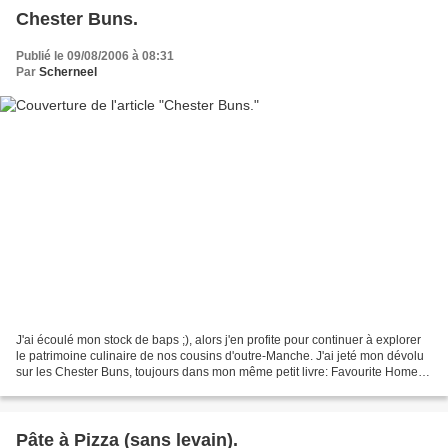
Chester Buns.
Publié le 09/08/2006 à 08:31
Par
Scherneel
J'ai écoulé mon stock de baps ;), alors j'en profite pour continuer à explorer
le patrimoine culinaire de nos cousins d'outre-Manche. J'ai jeté mon dévolu
sur les Chester Buns, toujours dans mon même petit livre: Favourite Home
Baking Recipes . La particularité...
Pâte à Pizza (sans levain).